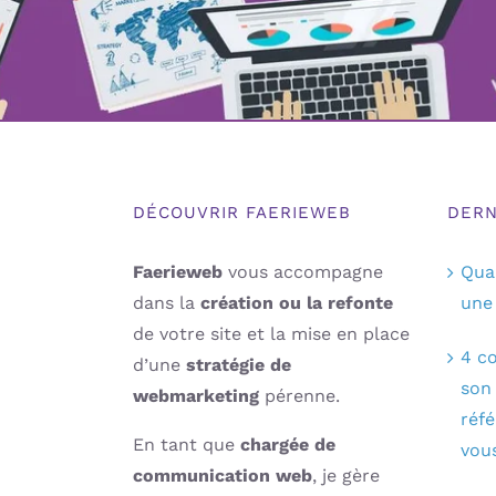
DÉCOUVRIR FAERIEWEB
DERN
Faerieweb
vous accompagne
Qua
dans la
création ou la refonte
une 
de votre site et la mise en place
4 co
d’une
stratégie de
son
webmarketing
pérenne.
réf
En tant que
chargée de
vous
communication web
, je gère